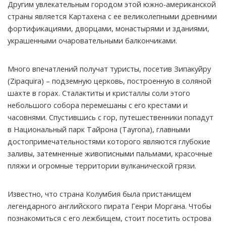
Другим увлекательным городом этой южно-американской
страны является Картахена с ее великолепными древними
фортификациями, дворцами, монастырями и зданиями,
украшенными очаровательными балкончиками.
Много впечатлений получат туристы, посетив Зипакуйру
(Zipaquira) – подземную церковь, построенную в соляной
шахте в горах. Сталактиты и кристаллы соли этого
небольшого собора перемешаны с его крестами и
часовнями. Спустившись с гор, путешественники попадут
в Национальный парк Тайрона (Tayrona), главными
достопримечательностями которого являются глубокие
заливы, затемненные живописными пальмами, красочные
пляжи и огромные территории вулканической грязи.
Известно, что страна Колумбия была пристанищем
легендарного английского пирата Генри Моргана. Чтобы
познакомиться с его лежбищем, стоит посетить острова