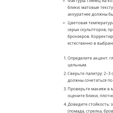
Фактуры: глянец на к
блики; матовые тексту
аккуратнее должны бы
Цветовая температура
серых скульпторов; п
бронзеров. Корректир
естественно в выбран
Определите акцент: гла
цельным.
Сверьте палитру: 2–3
должны сочетаться по
Проверьте макияж в ме
оцените блики, плотно
Доведите стойкость: 
(помада, стрелка, бро