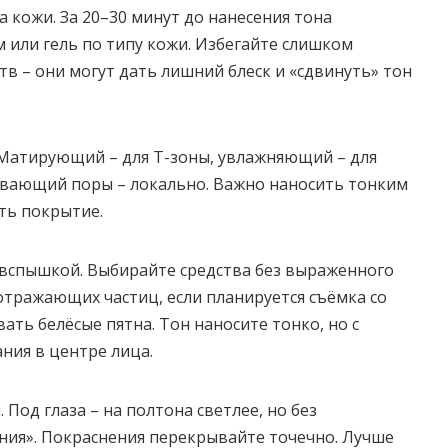
а кожи. За 20–30 минут до нанесения тона
м или гель по типу кожи. Избегайте слишком
тв – они могут дать лишний блеск и «сдвинуть» тон
 Матирующий – для Т-зоны, увлажняющий – для
ивающий поры – локально. Важно наносить тонким
ять покрытие.
о вспышкой. Выбирайте средства без выраженного
оотражающих частиц, если планируется съёмка со
ать белёсые пятна. Тон наносите тонко, но с
ния в центре лица.
 Под глаза – на полтона светлее, но без
ния». Покраснения перекрывайте точечно. Лучше