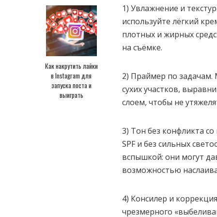
1) Увлажнение и текстур
используйте лёгкий кре
плотных и жирных средс
на съёмке.
Как накрутить лайки
в Instagram для
2) Праймер по задачам.
запуска поста и
сухих участков, выравн
выиграть
слоем, чтобы не утяжел
3) Тон без конфликта с
SPF и без сильных свет
вспышкой: они могут дав
возможностью наслаива
4) Консилер и коррекция.
чрезмерного «выбелива