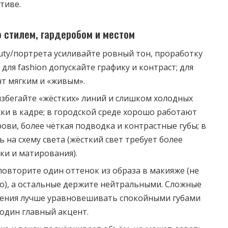
тиве.
о стилем, гардеробом и местом
auty/портрета усиливайте ровный тон, проработку
 для fashion допускайте графику и контраст; для
ент мягким и «живым».
избегайте «жёстких» линий и слишком холодных
ки в кадре; в городской среде хорошо работают
ови, более чёткая подводка и контрастные губы; в
 на схему света (жёсткий свет требует более
и и матирования).
повторите один оттенок из образа в макияже (не
о), а остальные держите нейтральными. Сложные
шения лучше уравновешивать спокойными губами
 один главный акцент.