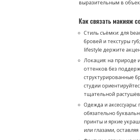
выразительным в объек
Как связать макияж с
Стиль съёмки: для be
бровей и текстуры губ;
lifestyle держите акц
Локация: на природе 
оттенков без поддерж
структурированные бр
студии ориентируйтесь
тщательной растушёвк
Одежда и аксессуары: 
обязательно буквальн
принты и яркие укра
или глазами, оставляя