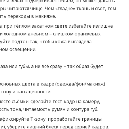
оже и веках подчёркивает объём, но может давать
ры читаются чище. Чем «гладче» ткань и свет, тем
ть переходы в макияже.
: при тёплом закатном свете избегайте излишне
ри холодном дневном – слишком оранжевых
уйте подтон так, чтобы кожа выглядела
ном освещении.
за или губы, а не всё сразу – так образ будет
 основных цвета в кадре (одежда/фон/макияж)
 тону и насыщенности.
сте съёмки: сделайте тест-кадр на камеру,
сть тона, читаемость румян и контура губ.
зафиксируйте Т-зону, проработайте границы
ви), уберите лишний блеск перед серией кадров.