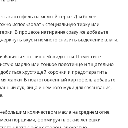
ть картофель на мелкой терке. Для более
ожно использовать специальную терку или
терки. В процессе натирания сразу же добавьте
дчеркнуть вкус и немного снизить выделение влаги.
избавиться от лишней жидкости. Поместите
чистую марлю или тонкое полотенце и тщательно
 добиться хрустящей корочки и предотвратить
емя жарки. В подготовленный картофель добавьте
анный лук, яйца и немного муки для связывания,
е.
 небольшим количеством масла на среднем огне.
меси порциями, формируя плоские лепешки.
того цвета с обеих сторон, аккуратно