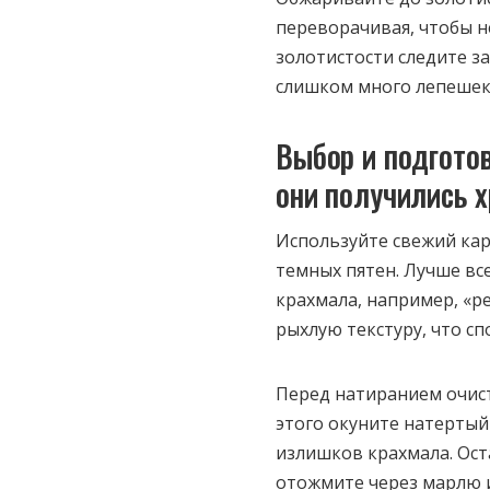
переворачивая, чтобы н
золотистости следите з
слишком много лепешек 
Выбор и подгото
они получились х
Используйте свежий кар
темных пятен. Лучше вс
крахмала, например, «ре
рыхлую текстуру, что сп
Перед натиранием очист
этого окуните натертый
излишков крахмала. Ост
отожмите через марлю и