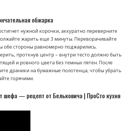
ончательная обжарка
остигнет нужной корочки, аккуратно переверните
должайте жарить еще 3 минуты. Переворачивайте
бы обе стороны равномерно поджарились.
рить, проткнув центр – внутри тесто должно быть
стящей и ровного цвета без темных пятен. После
ите драники на бумажные полотенца, чтобы убрать
айте горячими.
 шефа — рецепт от Бельковича | ПроСто кухня