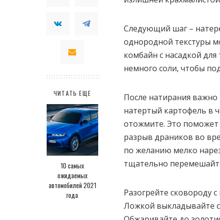
Следующий шаг – натере
однородной текстуры м
комбайн с насадкой для 
немного соли, чтобы по
ЧИТАТЬ ЕЩЕ
После натирания важно 
натертый картофель в 
отожмите. Это поможет
разрыв драников во вр
по желанию мелко нарез
тщательно перемешайт
10 самых
ожидаемых
автомобилей 2021
Разогрейте сковороду с
года
Ложкой выкладывайте с
Обжаривайте до золотис