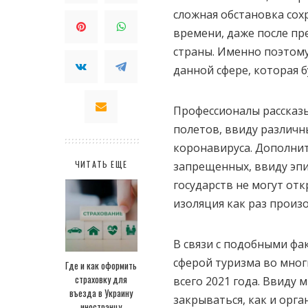
сложная обстановка сох
времени, даже после пр
страны. Именно поэтом
данной сфере, которая 
Профессионалы рассказ
полетов, ввиду различн
коронавируса. Дополнит
ЧИТАТЬ ЕЩЕ
запрещенных, ввиду эпи
государств не могут от
изоляция как раз произо
В связи с подобными фа
сферой туризма во мног
Где и как оформить
страховку для
всего 2021 года. Ввиду
въезда в Украину
закрываться, как и орг
иностранцу