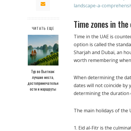
landscape-a-comprehensi
Time zones in the
ЧИТАТЬ ЕЩЕ
Time in the UAE is counted
option is called the stand
Sharjah and Dubai, an hou
worth remembering when pl
Тур во Вьетнам:
лучшие места,
When determining the dates
достопримечательн
dates will not coincide by
ости и маршруты
determining the duration o
The main holidays of the 
Eid al-Fitr is the culmi