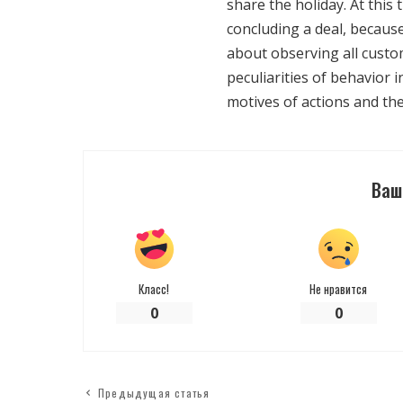
share the holiday. At this
concluding a deal, becaus
about observing all custo
peculiarities of behavior 
motives of actions and the p
Ваш
Класс!
Не нравится
0
0
Предыдущая статья