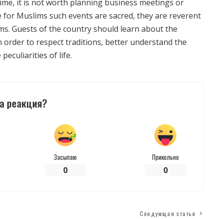
 time, it is not worth planning business meetings or
e for Muslims such events are sacred, they are reverent
ms. Guests of the country should learn about the
in order to respect traditions, better understand the
eculiarities of life.
а реакция?
Засыпаю
Прикольно
0
0
Следующая статья