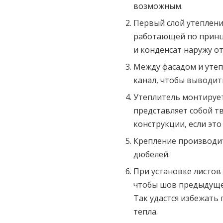
возможным.
Первый слой утеплени
работающей по принци
и конденсат наружу о
Между фасадом и уте
канал, чтобы выводит
Утеплитель монтирует
представляет собой т
конструкции, если это
Крепление производи
дюбелей.
При установке листов
чтобы шов предыдущег
Так удастся избежать
тепла.