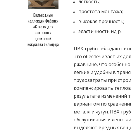
легкость;
простота монтажа;
Бильярдные
коллекции Фабрики
высокая прочность;
«Старт» для
эластичность ид р.
знатоков и
ценителей
искусства бильярда
ПВХ трубы обладают выс
что обеспечивает их до
ржавчине, что особенно
легкие и удобны в тран
трудозатраты при строи
компенсировать теплов
результате изменений 
вариантом по сравнени
металл и чугун. ПВХ тру
обслуживания и легко ч
выделяют вредных веще