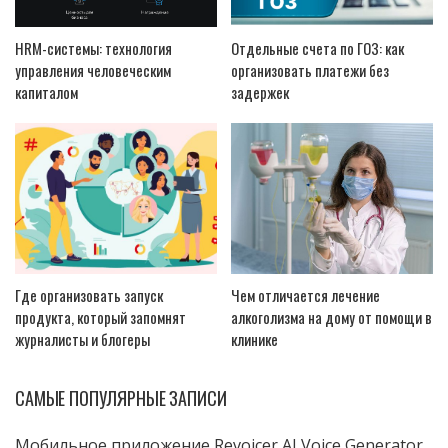
HRM-системы: технология
Отдельные счета по ГОЗ: как
управления человеческим
организовать платежи без
капиталом
задержек
Где организовать запуск
Чем отличается лечение
продукта, который запомнят
алкоголизма на дому от помощи в
журналисты и блогеры
клинике
САМЫЕ ПОПУЛЯРНЫЕ ЗАПИСИ
Мобильное приложение Revoicer AI Voice Generator