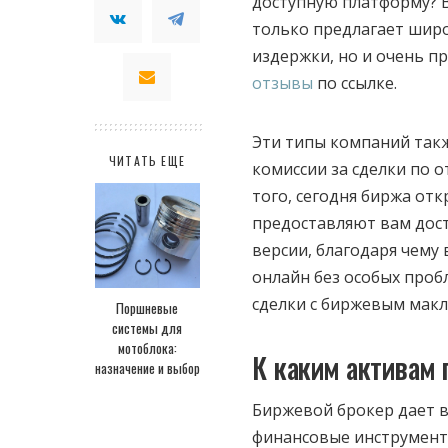
доступную платформу? В
только предлагает шир
издержки, но и очень п
отзывы
по ссылке.
Эти типы компаний такж
ЧИТАТЬ ЕЩЕ
комиссии за сделки по 
того, сегодня биржа отк
предоставляют вам дос
версии, благодаря чему
онлайн без особых проб
сделки с биржевым макл
Поршневые
системы для
мотоблока:
К каким активам 
назначение и выбор
Биржевой брокер дает 
финансовые инструмент