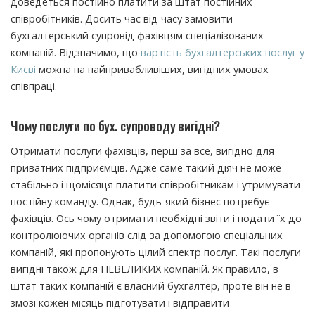
доведеться постійно платити за штат постійних
співробітників. Досить час від часу замовити
бухгалтерський супровід фахівцям спеціалізованих
компаній. Відзначимо, що
вартість бухгалтерських послуг у
Києві
можна на найпривабливіших, вигідних умовах
співпраці.
Чому послуги по бух. супроводу вигідні?
Отримати послуги фахівців, перш за все, вигідно для
приватних підприємців. Адже саме такий діяч не може
стабільно і щомісяця платити співробітникам і утримувати
постійну команду. Однак, будь-який бізнес потребує
фахівців. Ось чому отримати необхідні звіти і подати їх до
контролюючих органів слід за допомогою спеціальних
компаній, які пропонують цілий спектр послуг. Такі послуги
вигідні також для НЕВЕЛИКИХ компаній. Як правило, в
штат таких компаній є власний бухгалтер, проте він не в
змозі кожен місяць підготувати і відправити