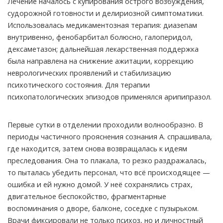
Лечение началось с купирования острого возбуждения,
судорожной готовности и делириозной симптоматики.
Использовалась медикаментозная терапия: диазепам
внутривенно, фенобарбитал болюсно, галоперидол,
дексаметазон; дальнейшая лекарственная поддержка
была направлена на снижение ажитации, коррекцию
неврологических проявлений и стабилизацию
психотического состояния. Для терапии
психопатологических эпизодов применялся арипипразол.
Первые сутки в отделении проходили волнообразно. В
периоды частичного прояснения сознания А. спрашивала,
где находится, затем снова возвращалась к идеям
преследования. Она то плакала, то резко раздражалась,
то пыталась убедить персонал, что всё происходящее —
ошибка и ей нужно домой. У неё сохранялись страх,
двигательное беспокойство, фрагментарные
воспоминания о дворе, балконе, соседке с пузырьком.
Врачи фиксировали не только психоз, но и личностный