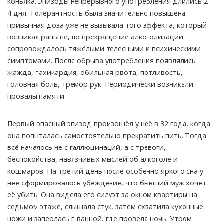
коньяка. Эпизоды непрерывного употребления длились 2–
4 дня. Толерантность была значительно повышена:
привычная доза уже не вызывала того эффекта, который
возникал раньше, но прекращение алкоголизации
сопровождалось тяжёлыми телесными и психическими
симптомами. После обрыва употребления появлялись
жажда, тахикардия, обильная рвота, потливость,
головная боль, тремор рук. Периодически возникали
провалы памяти.
Первый опасный эпизод произошёл у неё в 32 года, когда
она попыталась самостоятельно прекратить пить. Тогда
всё началось не с галлюцинаций, а с тревоги,
беспокойства, навязчивых мыслей об алкоголе и
кошмаров. На третий день после особенно яркого сна у
неё сформировалось убеждение, что бывший муж хочет
её убить. Она видела его силуэт за окном квартиры на
седьмом этаже, слышала стук, затем схватила кухонные
ножи и заперлась в ванной, где провела ночь. Утром