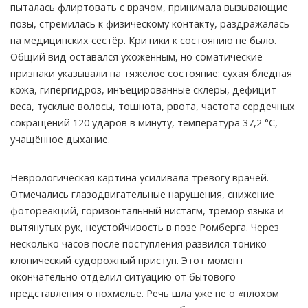
пыталась флиртовать с врачом, принимала вызывающие
позы, стремилась к физическому контакту, раздражалась
на медицинских сестёр. Критики к состоянию не было.
Общий вид оставался ухоженным, но соматические
признаки указывали на тяжёлое состояние: сухая бледная
кожа, гипергидроз, инъецированные склеры, дефицит
веса, тусклые волосы, тошнота, рвота, частота сердечных
сокращений 120 ударов в минуту, температура 37,2 °C,
учащённое дыхание.
Неврологическая картина усиливала тревогу врачей.
Отмечались глазодвигательные нарушения, снижение
фотореакций, горизонтальный нистагм, тремор языка и
вытянутых рук, неустойчивость в позе Ромберга. Через
несколько часов после поступления развился тонико-
клонический судорожный приступ. Этот момент
окончательно отделил ситуацию от бытового
представления о похмелье. Речь шла уже не о «плохом