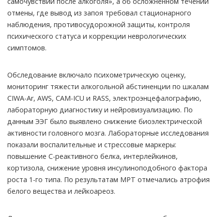
самочувствии после алкоголя», а об осложнённом течении
отмены, где вывод из запоя требовал стационарного
наблюдения, противосудорожной защиты, контроля
психического статуса и коррекции неврологических
симптомов.
Обследование включало психометрическую оценку,
мониторинг тяжести алкогольной абстиненции по шкалам
CIWA-Ar, AWS, CAM-ICU и RASS, электроэнцефалографию,
лабораторную диагностику и нейровизуализацию. По
данным ЭЭГ было выявлено снижение биоэлектрической
активности головного мозга. Лабораторные исследования
показали воспалительные и стрессовые маркеры:
повышение С-реактивного белка, интерлейкинов,
кортизола, снижение уровня инсулиноподобного фактора
роста 1-го типа. По результатам МРТ отмечались атрофия
белого вещества и лейкоареоз.