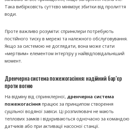
Така вибірковість суттєво мінімізує збитки від пролиття
води.
Проте важливо розуміти: спринклери потребують
постійного тиску в мережі та належного обслуговування.
Якщо за системою не доглядати, вона може стати
«мертвим» елементом інтер’єру у найвідповідальніший
момент.
Дренчерна система пожежогасіння: надійний бар’єр
проти вогню
На відміну від спринклерної,
дренчерна система
пожежогасіння
працює за принципом створення
суцільної водяної завіси. Ці розпилювачі не мають
теплових замків і відкриваються одночасно за командою
датчиків або при активації насосної станції.