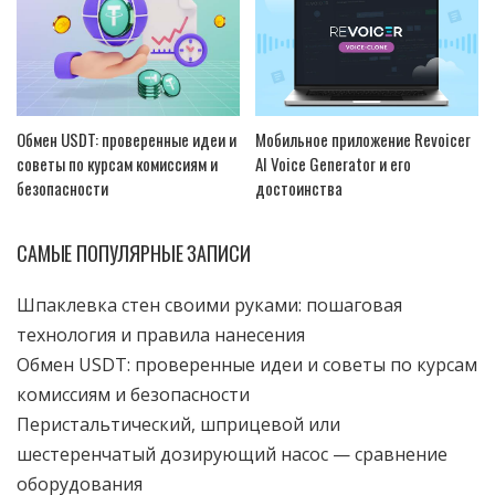
Обмен USDT: проверенные идеи и
Мобильное приложение Revoicer
советы по курсам комиссиям и
AI Voice Generator и его
безопасности
достоинства
САМЫЕ ПОПУЛЯРНЫЕ ЗАПИСИ
Шпаклевка стен своими руками: пошаговая
технология и правила нанесения
Обмен USDT: проверенные идеи и советы по курсам
комиссиям и безопасности
Перистальтический, шприцевой или
шестеренчатый дозирующий насос — сравнение
оборудования