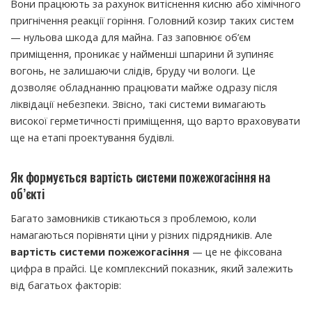
Вони працюють за рахунок витіснення кисню або хімічного
пригнічення реакції горіння. Головний козир таких систем
— нульова шкода для майна. Газ заповнює об’єм
приміщення, проникає у найменші шпарини й зупиняє
вогонь, не залишаючи слідів, бруду чи вологи. Це
дозволяє обладнанню працювати майже одразу після
ліквідації небезпеки. Звісно, такі системи вимагають
високої герметичності приміщення, що варто враховувати
ще на етапі проектування будівлі.
Як формується вартість системи пожежогасіння на
об’єкті
Багато замовників стикаються з проблемою, коли
намагаються порівняти ціни у різних підрядників. Але
вартість системи пожежогасіння
— це не фіксована
цифра в прайсі. Це комплексний показник, який залежить
від багатьох факторів: