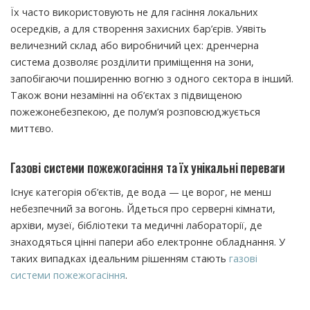
Їх часто використовують не для гасіння локальних
осередків, а для створення захисних бар’єрів. Уявіть
величезний склад або виробничий цех: дренчерна
система дозволяє розділити приміщення на зони,
запобігаючи поширенню вогню з одного сектора в інший.
Також вони незамінні на об’єктах з підвищеною
пожежонебезпекою, де полум’я розповсюджується
миттєво.
Газові системи пожежогасіння та їх унікальні переваги
Існує категорія об’єктів, де вода — це ворог, не менш
небезпечний за вогонь. Йдеться про серверні кімнати,
архіви, музеї, бібліотеки та медичні лабораторії, де
знаходяться цінні папери або електронне обладнання. У
таких випадках ідеальним рішенням стають
газові
системи пожежогасіння
.