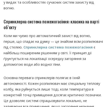
у видах та особливостях сучасних систем захисту від
вогню.
Спринклерна система пожежогасіння: класика на варті
об’єкту
Коли ми чуємо про автоматичний захист від вогню,
перше, що спадає на думку — це знайомі всім розпилювачі
під стелею.
Спринклерна система пожежогасіння
є
найбільш поширеним рішенням у світі. Її принцип дії
ґрунтується на локалізації осередку загоряння за
допомогою води або водної піни.
Основна перевага спринклерів полягає в їхній
автономності. Кожен розпилювач має спеціальну теплову
колбу, яка руйнується лише тоді, коли температура в
конкретній точці приміщення досягає критичної позначки.
Це дозволяє системі спрацьовувати локально, не
заливаючи все приміщення, якщо загоряння незначне.