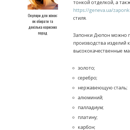
тонкой отделкой, а так
https://geneva.ua/zaponk
Окуляри для жінок:
стиля.
як обирати та
декілька корисних
порад
Запонки Дюпон можно п
производства изделий 
высококачественные ма
золото;
серебро;
нержавеющую сталь;
алюминий;
палладиум;
платину;
карбон;