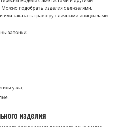
тересны модели с аметистами и другими
 Можно подобрать изделия с вензелями,
 или заказать гравюру с личными инициалами.
ны запонки:
 или узла;
лые.
льного изделия