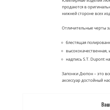
Ювелирные изделия люк
продаются в оригинальн
нижней стороне всех изд
Отличительные черты з
блестящая полированн
высококачественная, 
надпись S.T. Dupont н
Запонки Дюпон – это в
аксессуар достойный на
Ваш