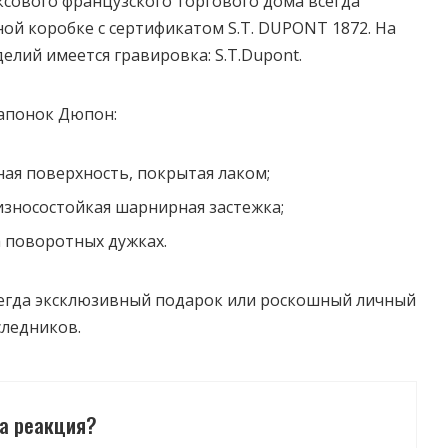
сового французского торгового дома всегда
ой коробке с сертификатом S.T. DUPONT 1872. На
елий имеется гравировка: S.T.Dupont.
апонок Дюпон:
ая поверхность, покрытая лаком;
износостойкая шарнирная застежка;
а поворотных дужках.
сегда эксклюзивный подарок или роскошный личный
следников.
а реакция?