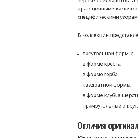
черных бриллиантов. Ин
драгоценными камнями.
специфическими узорами
В коллекции представле
треугольной формы;
в форме креста;
в форме герба;
квадратной формы;
в форме клубка шерсти
прямоугольные и круг
Отличия оригина