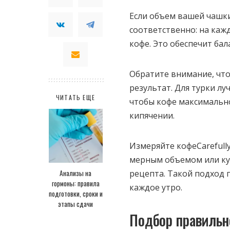
Если объем вашей чашк
соответственно: на ка
кофе. Это обеспечит ба
Обратите внимание, что
результат. Для турки л
ЧИТАТЬ ЕЩЕ
чтобы кофе максимально
кипячении.
Измеряйте кофеCarefully
мерным объемом или кух
Анализы на
рецепта. Такой подход 
гормоны: правила
каждое утро.
подготовки, сроки и
этапы сдачи
Подбор правильн