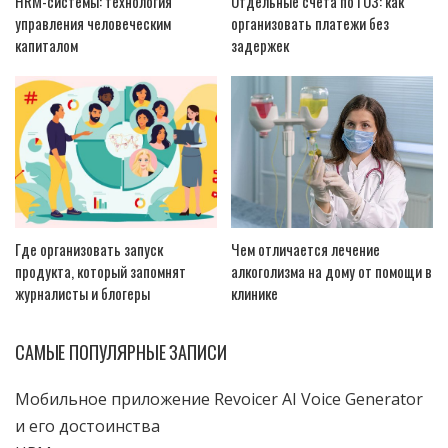
HRM-системы: технология
Отдельные счета по ГОЗ: как
управления человеческим
организовать платежи без
капиталом
задержек
Где организовать запуск
Чем отличается лечение
продукта, который запомнят
алкоголизма на дому от помощи в
журналисты и блогеры
клинике
САМЫЕ ПОПУЛЯРНЫЕ ЗАПИСИ
Мобильное приложение Revoicer AI Voice Generator
и его достоинства