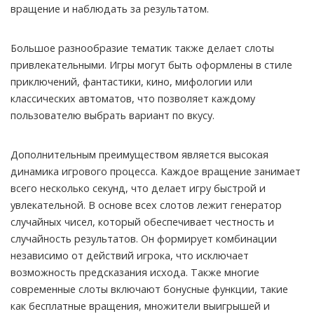
вращение и наблюдать за результатом.
Большое разнообразие тематик также делает слоты
привлекательными. Игры могут быть оформлены в стиле
приключений, фантастики, кино, мифологии или
классических автоматов, что позволяет каждому
пользователю выбрать вариант по вкусу.
Дополнительным преимуществом является высокая
динамика игрового процесса. Каждое вращение занимает
всего несколько секунд, что делает игру быстрой и
увлекательной. В основе всех слотов лежит генератор
случайных чисел, который обеспечивает честность и
случайность результатов. Он формирует комбинации
независимо от действий игрока, что исключает
возможность предсказания исхода. Также многие
современные слоты включают бонусные функции, такие
как бесплатные вращения, множители выигрышей и