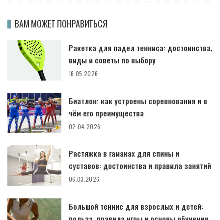
ВАМ МОЖЕТ ПОНРАВИТЬСЯ
Ракетка для падел тенниса: достоинства,
виды и советы по выбору
16.05.2026
Биатлон: как устроены соревнования и в
чём его преимущества
02.04.2026
Растяжка в гамаках для спины и
суставов: достоинства и правила занятий
06.03.2026
Большой теннис для взрослых и детей:
польза, правила игры и основы обучения