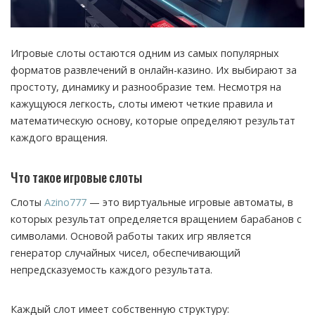
Игровые слоты остаются одним из самых популярных
форматов развлечений в онлайн-казино. Их выбирают за
простоту, динамику и разнообразие тем.
Несмотря на
кажущуюся легкость, слоты имеют четкие правила и
математическую основу, которые определяют результат
каждого вращения.
Что такое игровые слоты
Слоты
Azino777
— это виртуальные игровые автоматы, в
которых результат определяется вращением барабанов с
символами. Основой работы таких игр является
генератор случайных чисел, обеспечивающий
непредсказуемость каждого результата.
Каждый слот имеет собственную структуру: