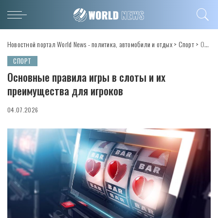
Новостной портал World News - политика, автомобили и отдых
>
Спорт
>
Основные правила игры в слоты и их преимущества для игроков
СПОРТ
Основные правила игры в слоты и их
преимущества для игроков
04.07.2026