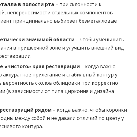
талла в полости рта
– при склонности к
ой, непереносимости отдельных компонентов
ациент принципиально выбирает безметалловые
тетически значимой области
– чтобы уменьшить
вания в пришеечной зоне и улучшить внешний вид
 реставрации.
е «чистого» края реставрации
– когда важно
 аккуратное прилегание и стабильный контур у
ть вероятность сколов облицовки при корректно
и (в зависимости от типа циркония и дизайна
реставраций рядом
– когда важно, чтобы коронки
одны между собой и не давали отличий по цвету у
есневого контура.