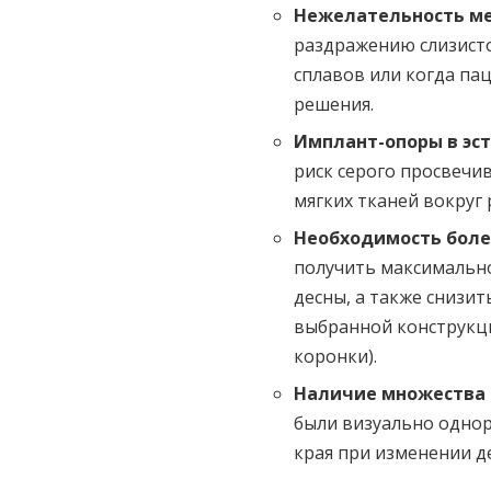
Нежелательность ме
раздражению слизист
сплавов или когда п
решения.
Имплант-опоры в эс
риск серого просвечи
мягких тканей вокруг
Необходимость боле
получить максимально
десны, а также снизи
выбранной конструкци
коронки).
Наличие множества 
были визуально однор
края при изменении д