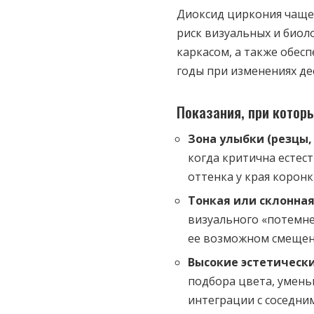
Диоксид циркония чаще
риск визуальных и биол
каркасом, а также обес
годы при изменениях де
Показания, при котор
Зона улыбки (резцы,
когда критична естес
оттенка у края корон
Тонкая или склонная
визуального «потемне
ее возможном смещен
Высокие эстетическ
подбора цвета, умень
интеграции с соседним