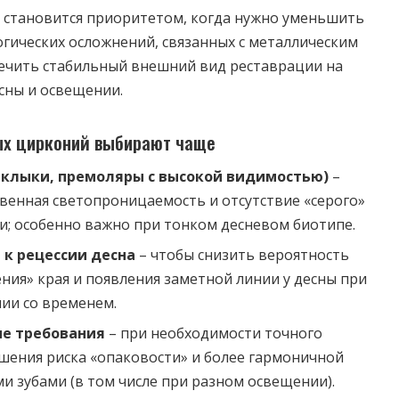
 становится приоритетом, когда нужно уменьшить
огических осложнений, связанных с металлическим
печить стабильный внешний вид реставрации на
сны и освещении.
ых цирконий выбирают чаще
 клыки, премоляры с высокой видимостью)
–
твенная светопроницаемость и отсутствие «серого»
ки; особенно важно при тонком десневом биотипе.
 к рецессии десна
– чтобы снизить вероятность
ния» края и появления заметной линии у десны при
ии со временем.
ие требования
– при необходимости точного
шения риска «опаковости» и более гармоничной
и зубами (в том числе при разном освещении).