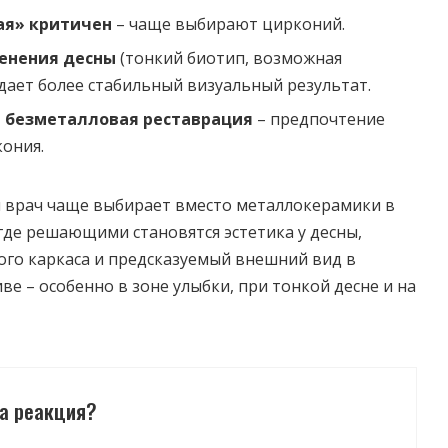
рая» критичен
– чаще выбирают цирконий.
енения десны
(тонкий биотип, возможная
 дает более стабильный визуальный результат.
а безметалловая реставрация
– предпочтение
ония.
 врач чаще выбирает вместо металлокерамики в
 где решающими становятся эстетика у десны,
ого каркаса и предсказуемый внешний вид в
е – особенно в зоне улыбки, при тонкой десне и на
а реакция?