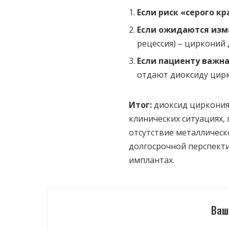
Если риск «серого к
Если ожидаются изм
рецессия) – цирконий
Если пациенту важн
отдают диоксиду цирк
Итог:
диоксид циркония
клинических ситуациях,
отсутствие металлическ
долгосрочной перспектив
имплантах.
Ваш