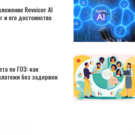
ложение Revoicer AI
r и его достоинства
та по ГОЗ: как
платежи без задержек