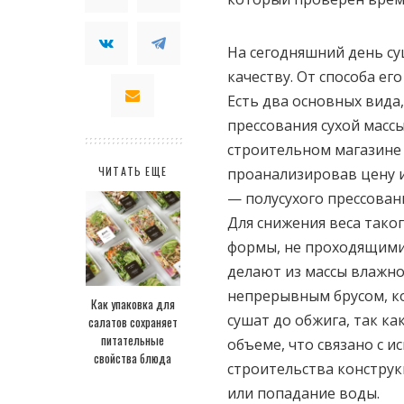
На сегодняшний день с
качеству. От способа ег
Есть два основных вида
прессования сухой масс
строительном магазине 
ЧИТАТЬ ЕЩЕ
проанализировав цену и
— полусухого прессовани
Для снижения веса тако
формы, не проходящими
делают из массы влажно
непрерывным брусом, ко
Как упаковка для
сушат до обжига, так ка
салатов сохраняет
питательные
объеме, что связано с 
свойства блюда
строительства конструк
или попадание воды.