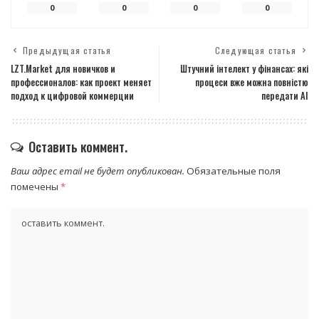
0
0
0
0
Предыдущая статья
Следующая статья
LZT.Market для новичков и
Штучний інтелект у фінансах: які
профессионалов: как проект меняет
процеси вже можна повністю
подход к цифровой коммерции
передати AI
Оставить коммент.
Ваш адрес email не будет опубликован.
Обязательные поля
помечены
*