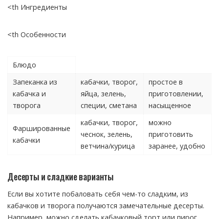
<th Ингредиенты
<th Особенности
Блюдо
Запеканка из
кабачки, творог,
простое в
кабачка и
яйца, зелень,
приготовлении,
творога
специи, сметана
насыщенное
кабачки, творог,
можно
Фаршированные
чеснок, зелень,
приготовить
кабачки
ветчина/курица
заранее, удобно
Десерты и сладкие варианты
Если вы хотите побаловать себя чем-то сладким, из
кабачков и творога получаются замечательные десерты.
Например, можно сделать кабачковый торт или пирог,